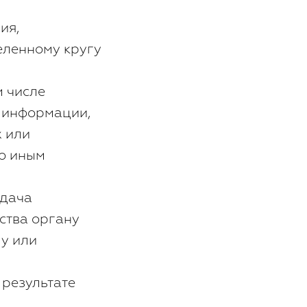
ия,
еленному кругу
м числе
 информации,
 или
о иным
едача
ства органу
му или
 результате