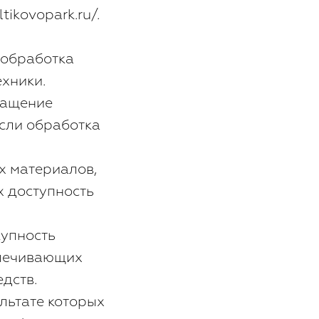
ikovopark.ru/.
 обработка
хники.
ращение
если обработка
х материалов,
х доступность
купность
спечивающих
дств.
льтате которых