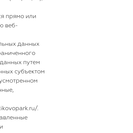
ся прямо или
ю веб-
альных данных
раниченного
 данных путем
нных субъектом
дусмотренном
нные,
ikovopark.ru/.
равленные
и