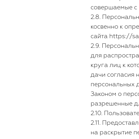
совершаемые с
2.8. Персональ
косвенно к опр
сайта https://sa
2.9. Персональ
для распростра
круга лиц к ко
дачи согласия 
персональных д
Законом о перс
разрешенные дл
2.10. Пользоват
2.11. Предоста
на раскрытие 