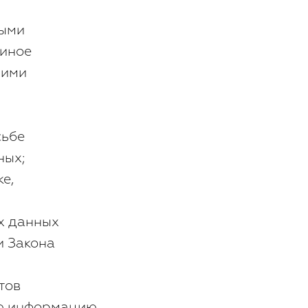
тыми
 иное
гими
сьбе
ных;
е,
х данных
и Закона
тов
ую информацию