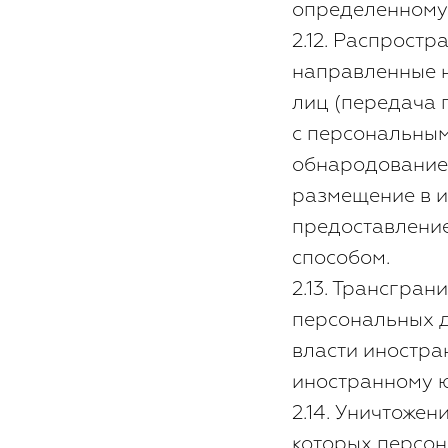
определенному 
2.12. Распрост
направленные 
лиц (передача 
с персональным
обнародование
размещение в 
предоставлени
способом.
2.13. Трансгра
персональных д
власти иностра
иностранному ю
2.14. Уничтоже
которых персон