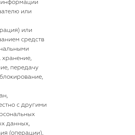
й информации
вателю или
рация) или
ванием средств
ональными
, хранение,
ние, передачу
 блокирование,
ан,
естно с другими
ерсональных
ых данных,
ия (операции),