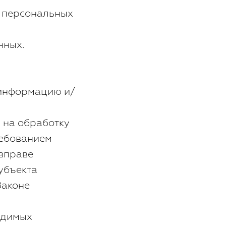
 персональных
нных.
 информацию и/
 на обработку
ребованием
вправе
убъекта
Законе
одимых