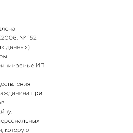
влена
.2006. № 152-
ых данных)
еры
принимаемые ИП
ществления
гражданина при
ав
йну.
 персональных
и, которую